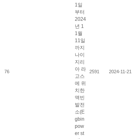
1일
부터
2024
년 1
1월
11일
까지
나이
지리
아 라
76
2591
2024-11-21
고스
에 위
치한
액빈
발전
소(E
gbin
pow
er st