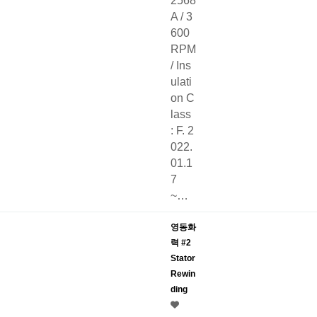
2568
A / 3
600
RPM
/ Ins
ulati
on C
lass
: F. 2
022.
01.1
7
~…
영동화
력 #2
Stator
Rewin
ding