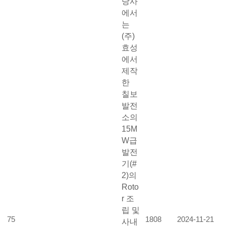
당사
에서
는
(주)
효성
에서
제작
한
칠보
발전
소의
15M
W급
발전
기(#
2)의
Roto
r 조
립 및
75
1808
2024-11-21
사내