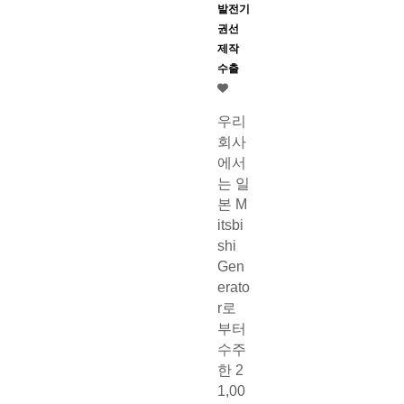
발전기
권선
제작
수출
우리
회사
에서
는 일
본 M
itsbi
shi
Gen
erato
r로
부터
수주
한 2
1,00