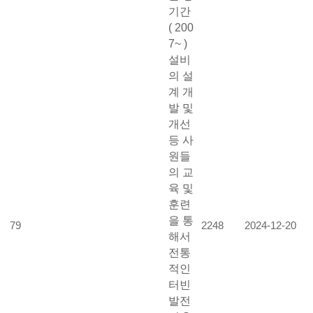
기간
( 200
7~ )
설비
의 설
계 개
발 및
개선
등 사
원들
의 교
육 및
훈련
을 통
79
2248
2024-12-20
해서
전통
적인
터빈
발전