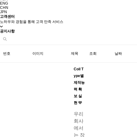
ENG
CHN
JPN
고객센터
노하우와 경험을 통해 고객 만족 서비스
공지사항
번호
이미지
제목
조회
날짜
Coil T
ype별
제작능
력 확
보 실
현
우리
회사
에서
는 장