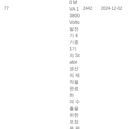
0 M
77
2442
2024-12-02
VA 1
3800
Volts
발전
기 4
기중
1기
의 St
ator
권선
의 제
작을
완료
하
여 수
출을
위한
포장
을 완