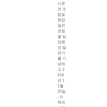
시운
전 조
립및
현장
설치
조립
을 담
당했
던 발
전기
를 기
념하
고 2
016
년 1
1월
25일
: 수
력의