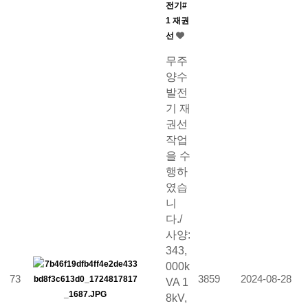
전기#
1 재권
선
무주
양수
발전
기 재
권선
작업
을 수
행하
였습
니
다./
사양:
343,
000k
73
3859
2024-08-28
VA 1
8kV,