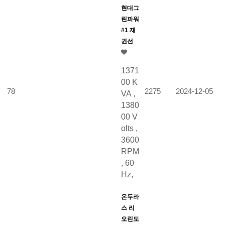
현대그
린파워
#1 재
권선
1371
00 K
78
2275
2024-12-05
VA ,
1380
00 V
olts ,
3600
RPM
, 60
Hz,
온두라
스 리
오린도