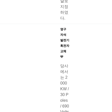
날로
지정
하였
다.
영구
자석
발전기
회전자
교체
당사
에서
는 2
000
KW /
30 P
oles
/ 690
Volts