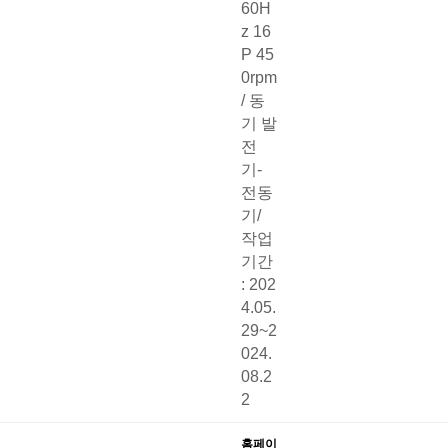
60H
z 16
P 45
0rpm
/ 동
기 발
전
기-
전동
기/
작업
기간
: 202
4.05.
29~2
024.
08.2
2
홈페이