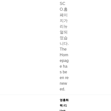
SC
O.홈
페이
지가
리뉴
얼되
었습
니다.
The
Hom
epag
e ha
s be
en re
new
ed.
영흥화
력 #1