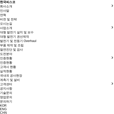
한국씨스코
회사소개
인사말
연혁
비전 및 전략
오시는길
사업소개
대형 발전기 설치 및 보수
대형 발전기 권선제작
발전기 및 전동기 Overhaul
부품 제작 및 조립
절연진단 및 검사
도전분야
인증현황
인증현황
고객사 현황
실적현황
국내외 공사현장
계측기 및 설비
고객센터
공지사항
기술문의
영업문의
문의하기
KOR
ENG
CHN