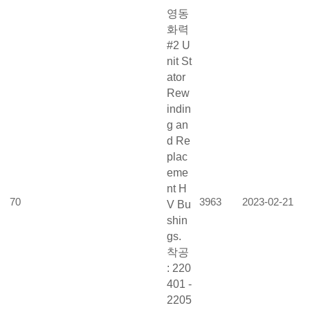
영동
화력
#2 U
nit St
ator
Rew
indin
g an
d Re
plac
eme
nt H
70
3963
2023-02-21
V Bu
shin
gs.
착공
: 220
401 -
2205