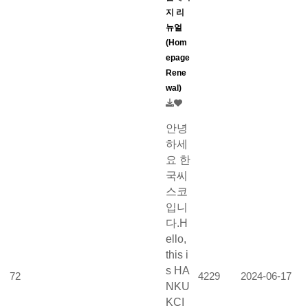
지 리
뉴얼
(Hom
epage
Rene
wal)
안녕
하세
요 한
국씨
스코
입니
다.H
ello,
this i
s HA
72
4229
2024-06-17
NKU
KCI