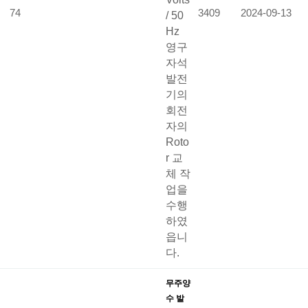
74
3409
2024-09-13
/ 50
Hz
영구
자석
발전
기의
회전
자의
Roto
r 교
체 작
업을
수행
하였
읍니
다.
무주양
수 발