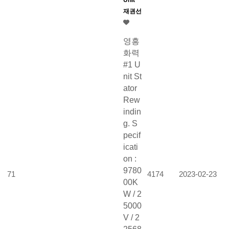
Unit
재권선
영흥
화력
#1 U
nit St
ator
Rew
indin
g. S
pecif
icati
on :
9780
71
4174
2023-02-23
00K
W / 2
5000
V / 2