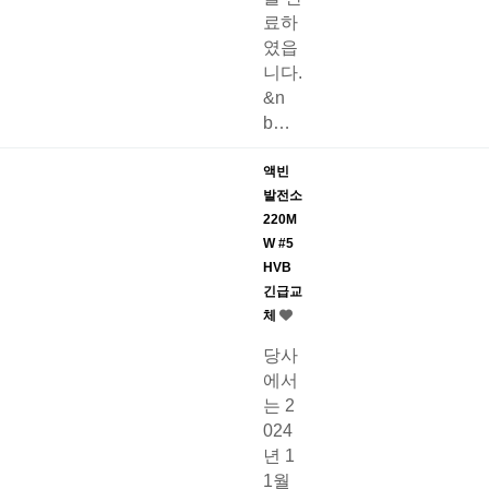
료하
였읍
니다.
&n
b…
액빈
발전소
220M
W #5
HVB
긴급교
체
당사
에서
는 2
024
년 1
1월