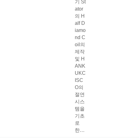
기 St
ator
의 H
alf D
iamo
nd C
oil의
제작
및 H
ANK
UKC
ISC
O의
절연
시스
템을
기초
로
한…