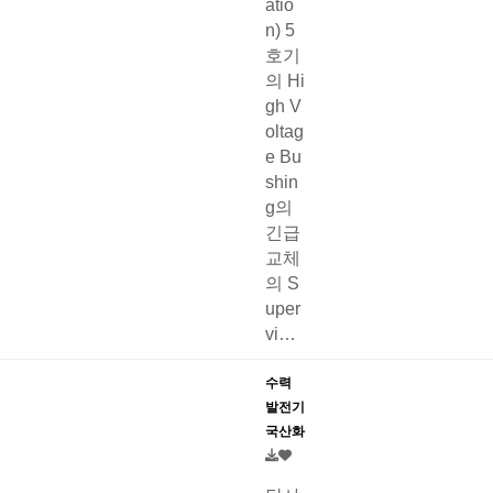
atio
n) 5
호기
의 Hi
gh V
oltag
e Bu
shin
g의
긴급
교체
의 S
uper
vi…
수력
발전기
국산화