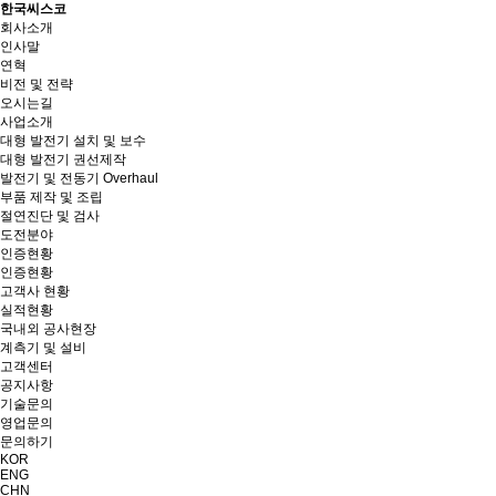
한국씨스코
회사소개
인사말
연혁
비전 및 전략
오시는길
사업소개
대형 발전기 설치 및 보수
대형 발전기 권선제작
발전기 및 전동기 Overhaul
부품 제작 및 조립
절연진단 및 검사
도전분야
인증현황
인증현황
고객사 현황
실적현황
국내외 공사현장
계측기 및 설비
고객센터
공지사항
기술문의
영업문의
문의하기
KOR
ENG
CHN