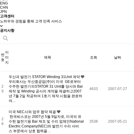
ENG
CHN
JPN
고객센터
노하우와 경험을 통해 고객 만족 서비스
공지사항
이
번
미
제목
조회
날짜
호
지
두산과 발전기 STATOR Winding 31Unit 계약
우리회사는 두산중공업(주)이 미국 GE로부터
2
수주한 발전기의STATOR 31 Unit를 당사와 Bar
4633
2007-07-27
9
제작 및 Winding 공사의 계약을 체결하고2007
년 7월 2일 착공하여 1호기 제작.시험을 완료하
여…
미국 NEC사와 업무 협약 체결
한국씨스코는 2007년 5월 9일자로, 미국의 유
2
수한 발전기용 Bar 제조 및 수리 업체인National
3538
2007-05-21
8
Electric Company(NEC)와 발전기 수리 서비
스 부문에서 상호 협력을…