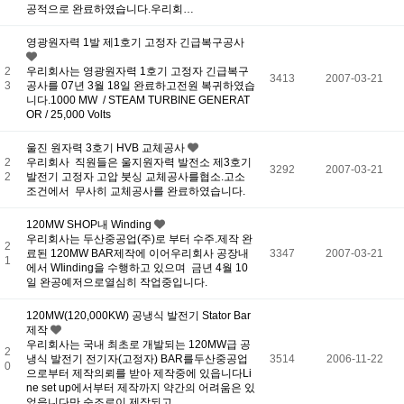
공적으로 완료하였습니다.우리회…
영광원자력 1발 제1호기 고정자 긴급복구공사
2
우리회사는 영광원자력 1호기 고정자 긴급복구
3413
2007-03-21
3
공사를 07년 3월 18일 완료하고전원 복귀하였습
니다.1000 MW / STEAM TURBINE GENERAT
OR / 25,000 Volts
울진 원자력 3호기 HVB 교체공사
2
우리회사 직원들은 울지원자력 발전소 제3호기
3292
2007-03-21
2
발전기 고정자 고압 붓싱 교체공사를협소.고소
조건에서 무사히 교체공사를 완료하였습니다.
120MW SHOP내 Winding
우리회사는 두산중공업(주)로 부터 수주.제작 완
2
료된 120MW BAR제작에 이어우리회사 공장내
3347
2007-03-21
1
에서 WIinding을 수행하고 있으며 금년 4월 10
일 완공예저으로열심히 작업중입니다.
120MW(120,000KW) 공냉식 발전기 Stator Bar
제작
우리회사는 국내 최초로 개발되는 120MW급 공
2
냉식 발전기 전기자(고정자) BAR를두산중공업
3514
2006-11-22
0
으로부터 제작의뢰를 받아 제작중에 있읍니다Li
ne set up에서부터 제작까지 약간의 어려움은 있
었읍니다만 순조로이 제작되고…