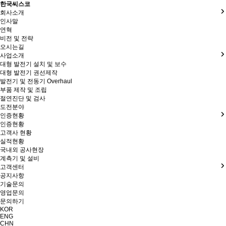
한국씨스코
회사소개
인사말
연혁
비전 및 전략
오시는길
사업소개
대형 발전기 설치 및 보수
대형 발전기 권선제작
발전기 및 전동기 Overhaul
부품 제작 및 조립
절연진단 및 검사
도전분야
인증현황
인증현황
고객사 현황
실적현황
국내외 공사현장
계측기 및 설비
고객센터
공지사항
기술문의
영업문의
문의하기
KOR
ENG
CHN