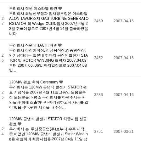
우리회사 직원 이스라엘 파견
우리회사 최남신부장과 임채영부장은 이스라엘
2
ALON TAVOR소재 GAS TURBINE GENERATO
3469
2007-04-16
7
RSTATOR 의 Wedge 교체작업차 2007년 4월 2
2일 귀국예정으로 2007년 4월 14일 출국하였읍
니다
우리회사 직원 HITACHI 파견
우리회사 이정환직장, 김성욱직장,김승원직장,
2
안기성대리는 일본내 히타치 공장에발전기 STA
3452
2007-04-16
6
TOR 및 ROTOR WINDING 협력차 2007.04.09
부터 2007. 06. 06일 까지일정으로 2007.04.08
일 …
120MW 완료 축하 Ceremony
우리회사는 120MW 공냉식 발전기 STATOR 완
2
료 기념식을 2007년 4월 11일그동안 도움을주
3286
2007-04-16
5
신 모든분들과 평소 우리회사를 아껴주시는 지
인들과 함께 조촐하나나마기념하고저 자리를 같
이 했읍니다.귀한 시간을 내주신…
120MW 공냉식 발전기 STATOR 최종시험 성공
완료
2
우리회사 는 두산중공업(주)로부터 수주 제작
3751
2007-03-21
4
중 이었던 120MW 공냉식 발전기 Stator Windin
g을 완료하여 최종시험을 2007년 04월 11일 성